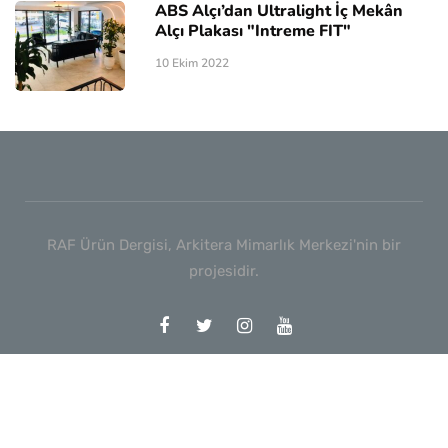
ABS Alçı’dan Ultralight İç Mekân
Alçı Plakası "Intreme FIT"
10 Ekim 2022
RAF Ürün Dergisi, Arkitera Mimarlık Merkezi'nin bir
projesidir.