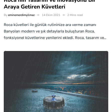
Roca'nın Tasarım ve İnovasyonu Bir
Araya Getiren Küvetleri
By
eminemerdimyilmaz
14 Ekim 2021
2 Mins read
Roca küvetleri ile günlük rutininize ara verme zamanı
Banyoları modern ve şık detaylarla buluşturan Roca,
fonksiyonel küvetlerine yenilerini ekledi. Roca, tasarım ve…