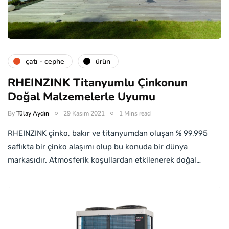
çatı - cephe
ürün
RHEINZINK Titanyumlu Çinkonun
Doğal Malzemelerle Uyumu
By
Tülay Aydın
29 Kasım 2021
1 Mins read
RHEINZINK çinko, bakır ve titanyumdan oluşan % 99,995
saflıkta bir çinko alaşımı olup bu konuda bir dünya
markasıdır. Atmosferik koşullardan etkilenerek doğal…