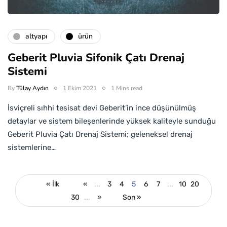
altyapı
ürün
Geberit Pluvia Sifonik Çatı Drenaj
Sistemi
By
Tülay Aydın
1 Ekim 2021
1 Mins read
İsviçreli sıhhi tesisat devi Geberit’in ince düşünülmüş
detaylar ve sistem bileşenlerinde yüksek kaliteyle sunduğu
Geberit Pluvia Çatı Drenaj Sistemi; geleneksel drenaj
sistemlerine…
« İlk
«
...
3
4
5
6
7
...
10
20
30
...
»
Son »