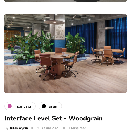
i̇nce yapı
ürün
Interface Level Set - Woodgrain
By
Tülay Aydın
30 Kasım 2021
1 Mins read