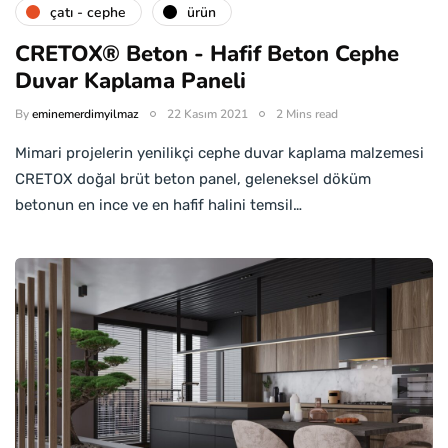
çatı - cephe
ürün
CRETOX® Beton - Hafif Beton Cephe
Duvar Kaplama Paneli
By
eminemerdimyilmaz
22 Kasım 2021
2 Mins read
Mimari projelerin yenilikçi cephe duvar kaplama malzemesi
CRETOX doğal brüt beton panel, geleneksel döküm
betonun en ince ve en hafif halini temsil…