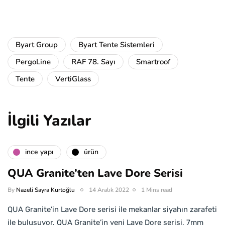
Byart Group
Byart Tente Sistemleri
PergoLine
RAF 78. Sayı
Smartroof
Tente
VertiGlass
İlgili Yazılar
i̇nce yapı
ürün
QUA Granite’ten Lave Dore Serisi
By
Nazeli Sayra Kurtoğlu
14 Aralık 2022
1 Mins read
QUA Granite’in Lave Dore serisi ile mekanlar siyahın zarafeti
ile buluşuyor. QUA Granite’in yeni Lave Dore serisi, 7mm