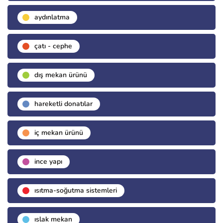
aydınlatma
çatı - cephe
dış mekan ürünü
hareketli donatılar
i̇ç mekan ürünü
i̇nce yapı
isıtma-soğutma sistemleri
islak mekan