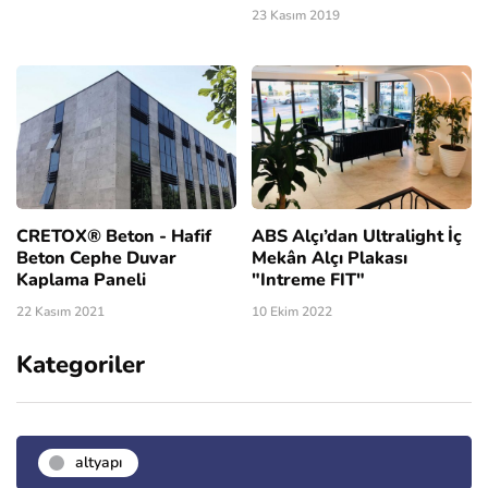
23 Kasım 2019
CRETOX® Beton - Hafif
ABS Alçı’dan Ultralight İç
Beton Cephe Duvar
Mekân Alçı Plakası
Kaplama Paneli
"Intreme FIT"
22 Kasım 2021
10 Ekim 2022
Kategoriler
altyapı