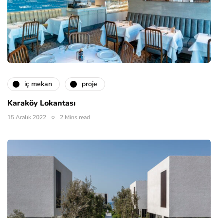
i̇ç mekan
proje
Karaköy Lokantası
15 Aralık 2022
2 Mins read