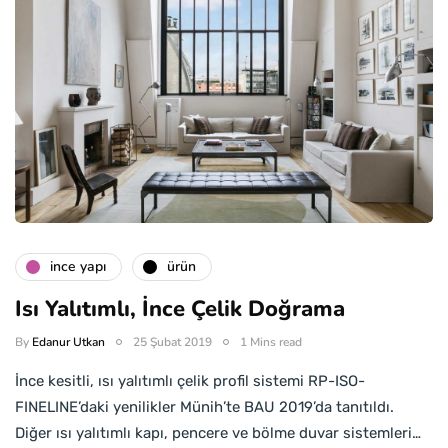
i̇nce yapı
ürün
Isı Yalıtımlı, İnce Çelik Doğrama
By
Edanur Utkan
25 Şubat 2019
1 Mins read
İnce kesitli, ısı yalıtımlı çelik profil sistemi RP-ISO-
FINELINE’daki yenilikler Münih’te BAU 2019’da tanıtıldı.
Diğer ısı yalıtımlı kapı, pencere ve bölme duvar sistemleri…