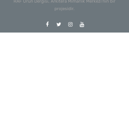
RAF Ürün Dergisi, Arkitera Mimarlık Merkezi'nin bir
projesidir.