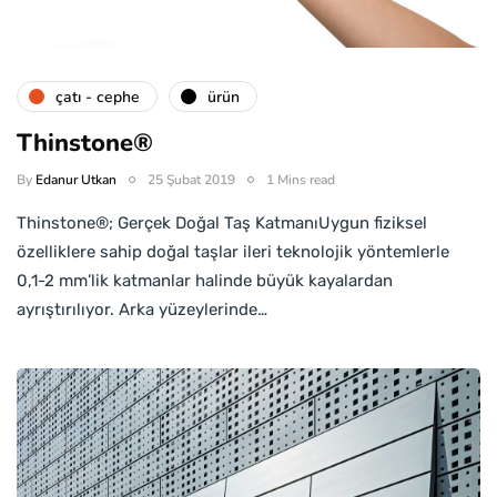
çatı - cephe
ürün
Thinstone®
By
Edanur Utkan
25 Şubat 2019
1 Mins read
Thinstone®; Gerçek Doğal Taş KatmanıUygun fiziksel
özelliklere sahip doğal taşlar ileri teknolojik yöntemlerle
0,1-2 mm’lik katmanlar halinde büyük kayalardan
ayrıştırılıyor. Arka yüzeylerinde…