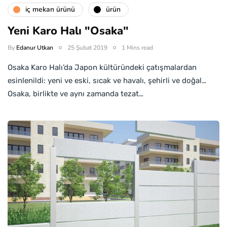
i̇ç mekan ürünü
ürün
Yeni Karo Halı "Osaka"
By
Edanur Utkan
25 Şubat 2019
1 Mins read
Osaka Karo Halı’da Japon kültüründeki çatışmalardan
esinlenildi: yeni ve eski, sıcak ve havalı, şehirli ve doğal…
Osaka, birlikte ve aynı zamanda tezat…