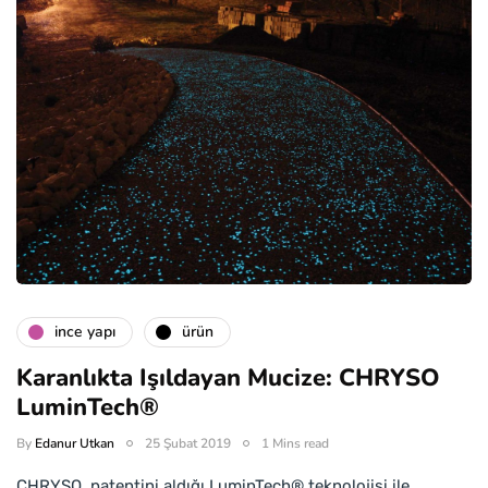
i̇nce yapı
ürün
Karanlıkta Işıldayan Mucize: CHRYSO
LuminTech®
By
Edanur Utkan
25 Şubat 2019
1 Mins read
CHRYSO, patentini aldığı LuminTech® teknolojisi ile