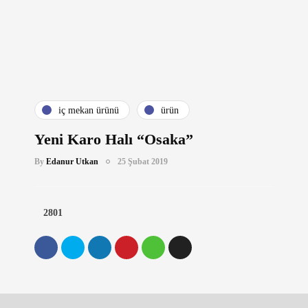
i̇ç mekan ürünü
ürün
Yeni Karo Halı “Osaka”
By
Edanur Utkan
25 Şubat 2019
2801