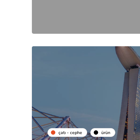
çatı - cephe
ürün