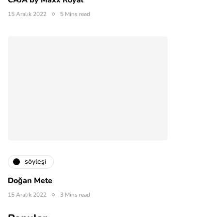
CAJA by Maxx Royal
15 Aralık 2022
5 Mins read
söyleşi
Doğan Mete
15 Aralık 2022
3 Mins read