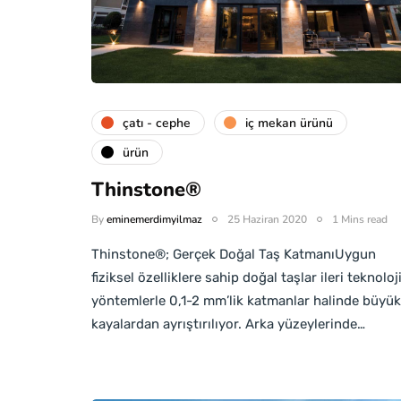
çatı - cephe
i̇ç mekan ürünü
ürün
Thinstone®
By
eminemerdimyilmaz
25 Haziran 2020
1 Mins read
Thinstone®; Gerçek Doğal Taş KatmanıUygun
fiziksel özelliklere sahip doğal taşlar ileri teknoloj
yöntemlerle 0,1-2 mm’lik katmanlar halinde büyük
kayalardan ayrıştırılıyor. Arka yüzeylerinde…