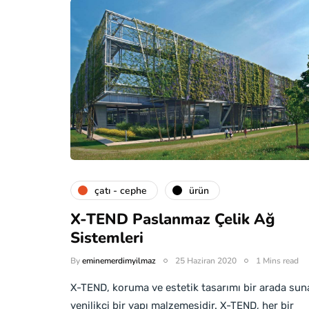
çatı - cephe
ürün
X-TEND Paslanmaz Çelik Ağ
Sistemleri
By
eminemerdimyilmaz
25 Haziran 2020
1 Mins read
X-TEND, koruma ve estetik tasarımı bir arada sun
yenilikçi bir yapı malzemesidir. X-TEND, her bir