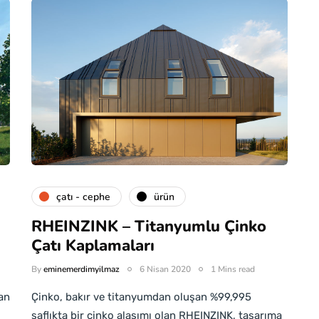
çatı - cephe
ürün
RHEINZINK – Titanyumlu Çinko
Çatı Kaplamaları
By
eminemerdimyilmaz
6 Nisan 2020
1 Mins read
an
Çinko, bakır ve titanyumdan oluşan %99,995
saflıkta bir çinko alaşımı olan RHEINZINK, tasarıma