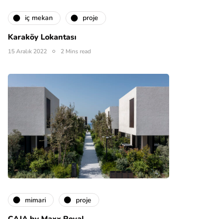
i̇ç mekan
proje
Karaköy Lokantası
15 Aralık 2022
2 Mins read
mimari
proje