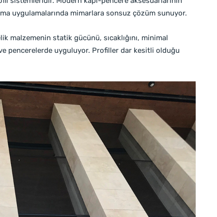
rofil sistemleridir. Modern kapı-pencere aksesuarlarının
ğrama uygulamalarında mimarlara sonsuz çözüm sunuyor.
ik malzemenin statik gücünü, sıcaklığını, minimal
ve pencerelerde uyguluyor. Profiller dar kesitli olduğu