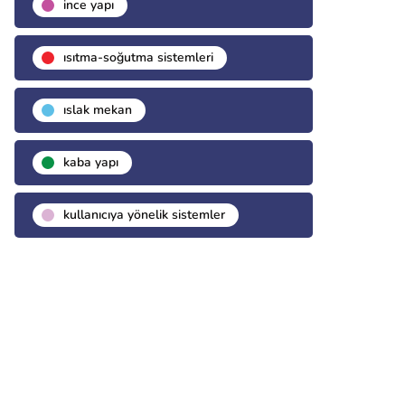
i̇nce yapı
isıtma-soğutma sistemleri
islak mekan
kaba yapı
kullanıcıya yönelik sistemler