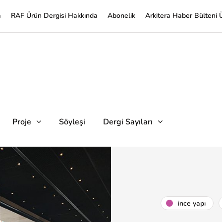
a
RAF Ürün Dergisi Hakkında
Abonelik
Arkitera Haber Bülteni 
Proje
Söyleşi
Dergi Sayıları
i̇nce yapı