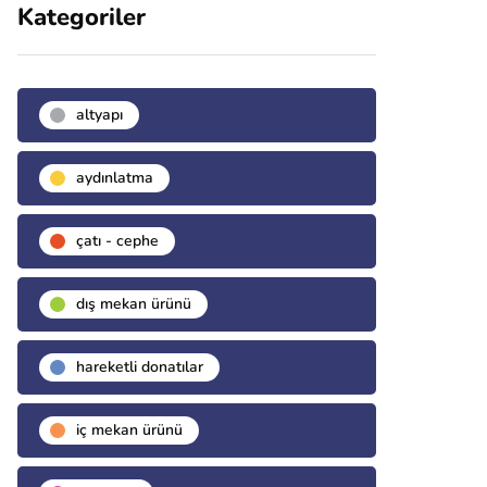
Kategoriler
altyapı
aydınlatma
çatı - cephe
dış mekan ürünü
hareketli donatılar
i̇ç mekan ürünü