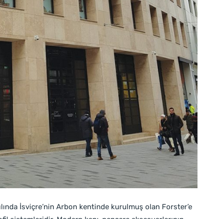
lında İsviçre’nin Arbon kentinde kurulmuş olan Forster’e