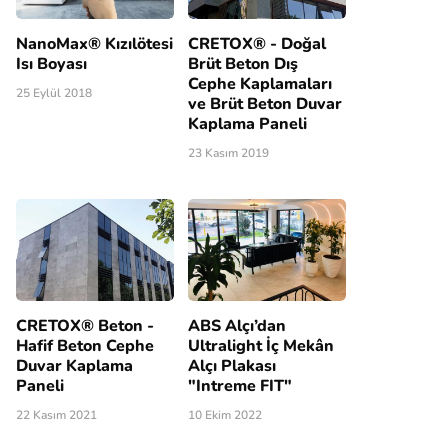
NanoMax® Kızılötesi
CRETOX® - Doğal
Isı Boyası
Brüt Beton Dış
Cephe Kaplamaları
25 Eylül 2018
ve Brüt Beton Duvar
Kaplama Paneli
23 Kasım 2019
CRETOX® Beton -
ABS Alçı’dan
Hafif Beton Cephe
Ultralight İç Mekân
Duvar Kaplama
Alçı Plakası
Paneli
"Intreme FIT"
22 Kasım 2021
10 Ekim 2022