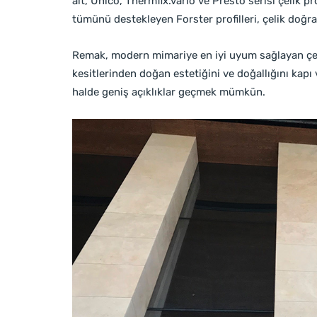
ait, Unico, Thermfix.vario ve Presto serisi çelik p
tümünü destekleyen Forster profilleri, çelik do
Remak, modern mimariye en iyi uyum sağlayan çel
kesitlerinden doğan estetiğini ve doğallığını kapı 
halde geniş açıklıklar geçmek mümkün.