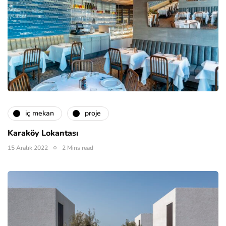
i̇ç mekan
proje
Karaköy Lokantası
15 Aralık 2022
2 Mins read