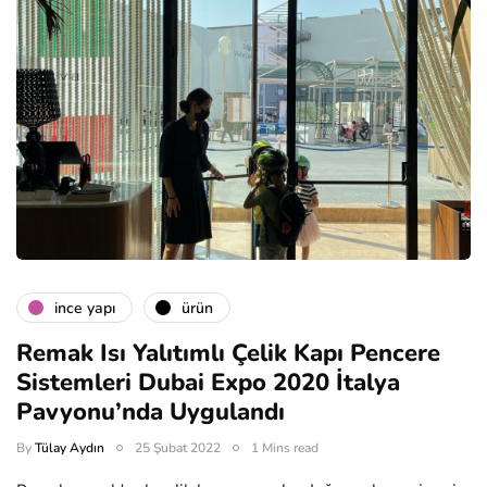
i̇nce yapı
ürün
Remak Isı Yalıtımlı Çelik Kapı Pencere
Sistemleri Dubai Expo 2020 İtalya
Pavyonu’nda Uygulandı
By
Tülay Aydın
25 Şubat 2022
1 Mins read