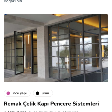
Boğazı’nın…
i̇nce yapı
ürün
Remak Çelik Kapı Pencere Sistemleri
By
Edanur Utkan
23 Haziran 2019
1 Mins read