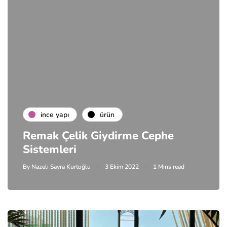
i̇nce yapı
ürün
Remak Çelik Giydirme Cephe
Sistemleri
By
Nazeli Sayra Kurtoğlu
3 Ekim 2022
1 Mins read