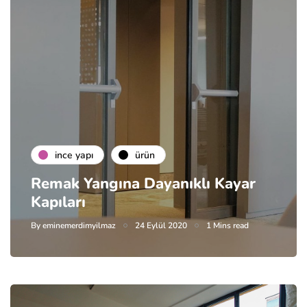
i̇nce yapı
ürün
Remak Yangına Dayanıklı Kayar
Kapıları
By
eminemerdimyilmaz
24 Eylül 2020
1 Mins read