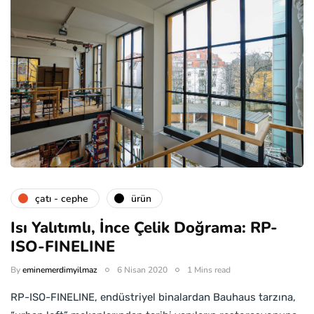
çatı - cephe
ürün
Isı Yalıtımlı, İnce Çelik Doğrama: RP-
ISO-FINELINE
By
eminemerdimyilmaz
6 Nisan 2020
1 Mins read
RP-ISO-FINELINE, endüstriyel binalardan Bauhaus tarzına,