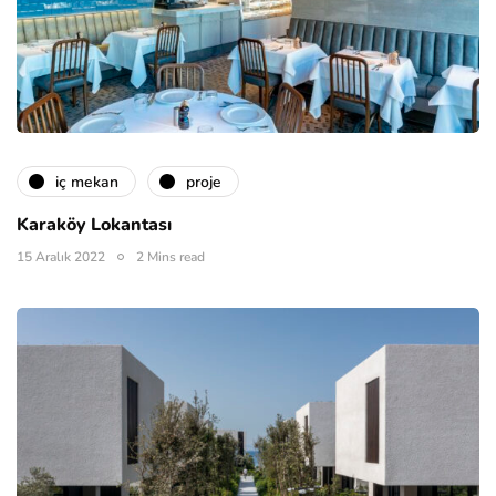
i̇ç mekan
proje
Karaköy Lokantası
15 Aralık 2022
2 Mins read