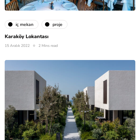
i̇ç mekan
proje
Karaköy Lokantası
15 Aralık 2022
2 Mins read