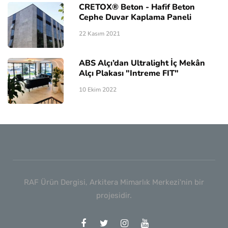
CRETOX® Beton - Hafif Beton
Cephe Duvar Kaplama Paneli
22 Kasım 2021
ABS Alçı’dan Ultralight İç Mekân
Alçı Plakası "Intreme FIT"
10 Ekim 2022
RAF Ürün Dergisi, Arkitera Mimarlık Merkezi'nin bir
projesidir.