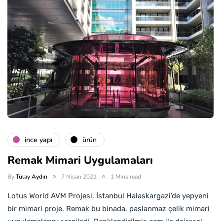
i̇nce yapı
ürün
Remak Mimari Uygulamaları
By
Tülay Aydın
7 Nisan 2021
1 Mins read
Lotus World AVM Projesi, İstanbul Halaskargazi’de yepyeni
bir mimari proje. Remak bu binada, paslanmaz çelik mimari