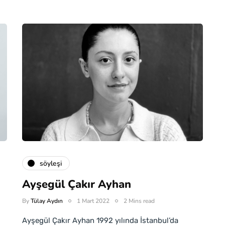
söyleşi
Ayşegül Çakır Ayhan
By
Tülay Aydın
1 Mart 2022
2 Mins read
Ayşegül Çakır Ayhan 1992 yılında İstanbul’da