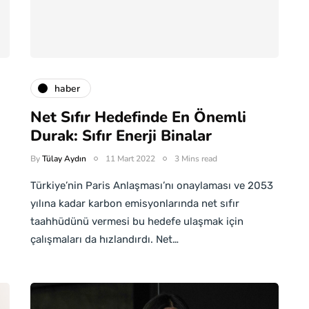
haber
Net Sıfır Hedefinde En Önemli
Durak: Sıfır Enerji Binalar
By
Tülay Aydın
11 Mart 2022
3 Mins read
Türkiye’nin Paris Anlaşması’nı onaylaması ve 2053
yılına kadar karbon emisyonlarında net sıfır
taahhüdünü vermesi bu hedefe ulaşmak için
çalışmaları da hızlandırdı. Net…