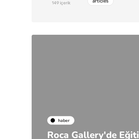
articles
149 içerik
haber
Roca Gallery'de Eği