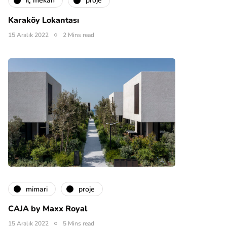
i̇ç mekan
proje
Karaköy Lokantası
15 Aralık 2022
2 Mins read
mimari
proje
CAJA by Maxx Royal
15 Aralık 2022
5 Mins read