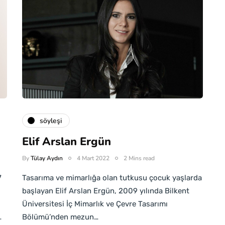
söyleşi
Elif Arslan Ergün
By
Tülay Aydın
4 Mart 2022
2 Mins read
7
Tasarıma ve mimarlığa olan tutkusu çocuk yaşlarda
başlayan Elif Arslan Ergün, 2009 yılında Bilkent
Üniversitesi İç Mimarlık ve Çevre Tasarımı
…
Bölümü’nden mezun…